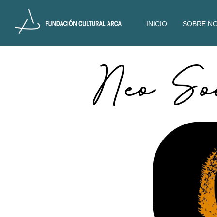
INICIO
SOBRE N
Neo So